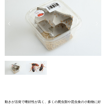
動きが活発で嗜好性が高く、多くの爬虫類や昆虫食の小動物に好