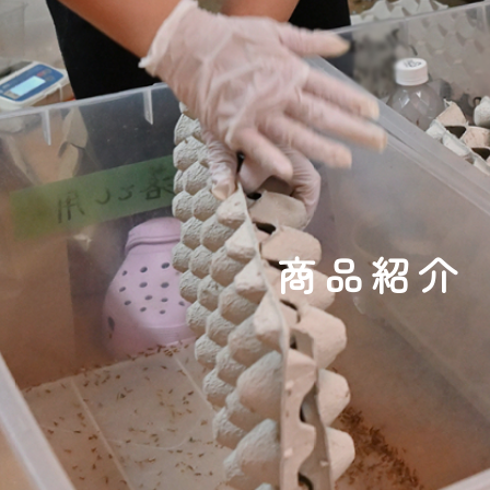
商
品
紹
介