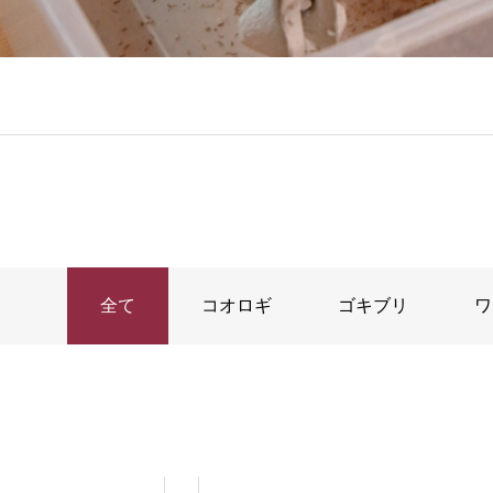
全て
コオロギ
ゴキブリ
ワ