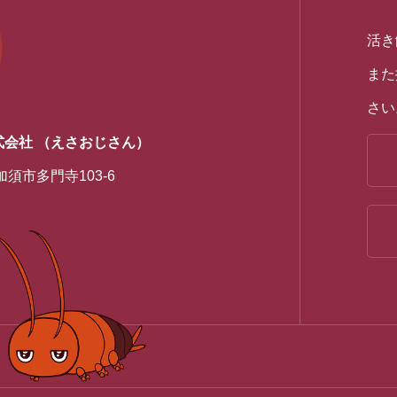
活き
また
さい
式会社
（えさおじさん）
県加須市多門寺103-6