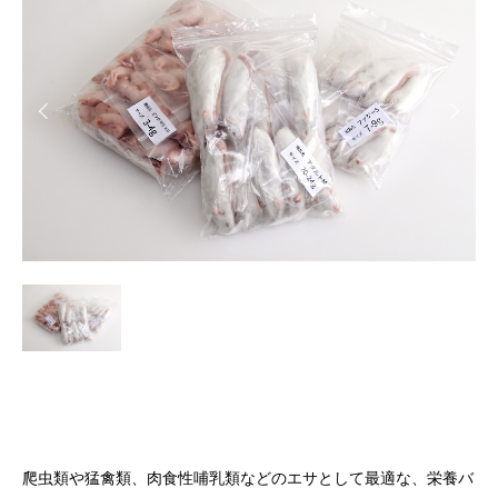
爬虫類や猛禽類、肉食性哺乳類などのエサとして最適な、栄養バ